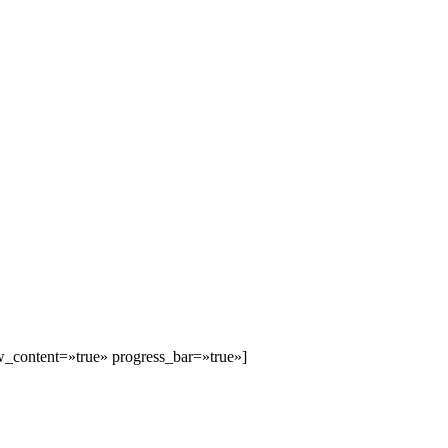
w_content=»true» progress_bar=»true»]