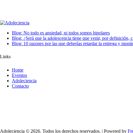
Blog: No todo es ansiedad, ni todos somos bipolares
Blog: ¿Será que la adolescencia tiene que venir, por definición, 
Blog: 10 razones por las que deberías retardar la entrega y monitor
Links
Home
Eventos
Adoleciencia
Contacto
Adoleciencia © 2026. Todos los derechos reservados. | Powered by
Fr